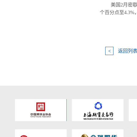
美国2月密
个百分点至4.3%
返回列