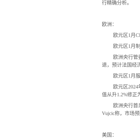
行精确分析。
欧洲：
欧元区1月CP
欧元区1月制造
欧洲央行管
退，预计法国经济在
欧元区1月服务
欧元区202
值从升1.2%修正为
欧洲央行首
Vujcic称，
美国：