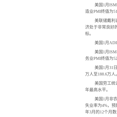
美国1月IS
造业PMI终值为51
美联储戴利
济处于非常良好
标。
美国1月AD
美国1月IS
务业PMI终值为5
美国1月31
万人至188.6万
美国劳工统
年最高水平。
美国1月非农
失业率为4%，预
年3月的12个月数