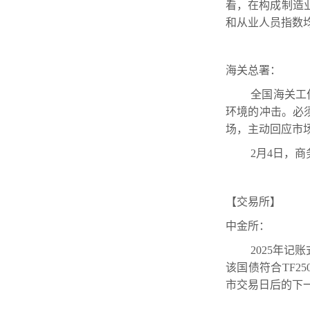
看，在构成制造
和从业人员指数
海关总署：
全国海关工
环境的冲击。必
场，主动回应市
2月4日，
【交易所】
中金所：
2025年
该国债符合TF250
市交易日后的下一交