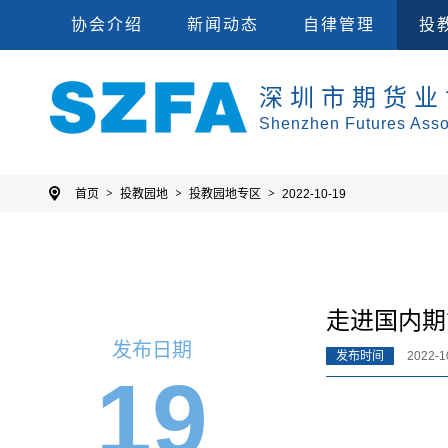
会员单位
集
协会规则
投教
协会介绍
新闻动态
自律管理
投
深圳市期货业
Shenzhen Futures Asso
首页
投教园地
投教园地专区
2022-10-19
走进国内期
发布日期
发布时间
2022-10
19