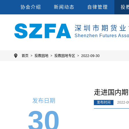
会员单位
集
协会规则
投教
协会介绍
新闻动态
自律管理
投
深圳市期货业
Shenzhen Futures Asso
首页
投教园地
投教园地专区
2022-09-30
走进国内期
发布日期
发布时间
2022-09
30